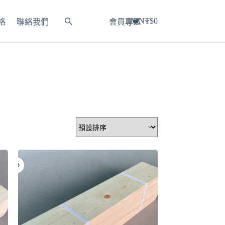
NT$
0
格
聯絡我們
會員專區
購
物
車