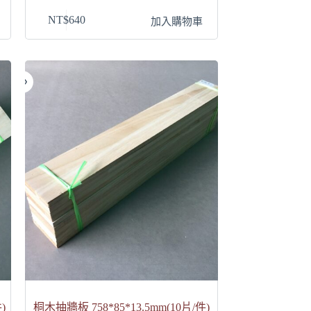
NT$
640
加入購物車
)
桐木抽牆板 758*85*13.5mm(10片/件)