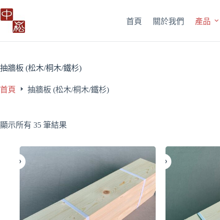
跳
至
首頁
關於我們
產品
主
要
內
容
抽牆板 (松木/桐木/鐵杉)
首頁
抽牆板 (松木/桐木/鐵杉)
顯示所有 35 筆結果