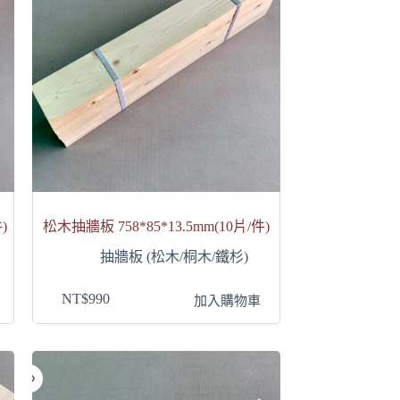
)
松木抽牆板 758*85*13.5mm(10片/件)
抽牆板 (松木/桐木/鐵杉)
NT$
990
加入購物車