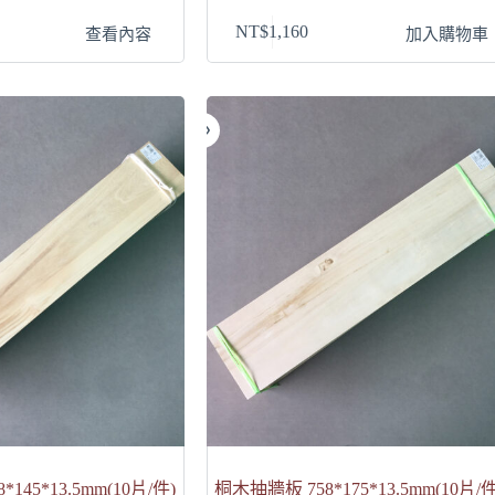
NT$
1,160
查看內容
加入購物車
145*13.5mm(10片/件)
桐木抽牆板 758*175*13.5mm(10片/件