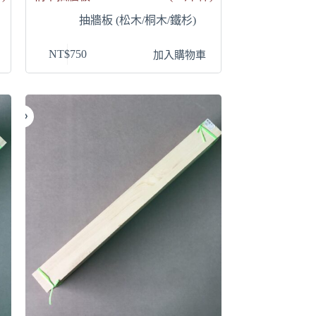
抽牆板 (松木/桐木/鐵杉)
NT$
750
加入購物車