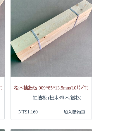
)
松木抽牆板 909*85*13.5mm(10片/件)
抽牆板 (松木/桐木/鐵杉)
NT$
1,160
加入購物車