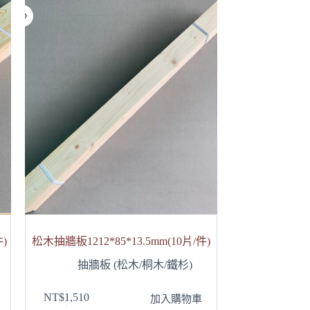
件)
松木抽牆板1212*85*13.5mm(10片/件)
抽牆板 (松木/桐木/鐵杉)
NT$
1,510
加入購物車