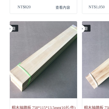
NT$
820
NT$
1,050
查看內容
售罄
售罄
桐木抽牆板 758*115*13.5mm(10片/件)
桐木抽牆板 758*