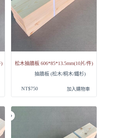
)
松木抽牆板 606*85*13.5mm(10片/件)
抽牆板 (松木/桐木/鐵杉)
NT$
750
加入購物車