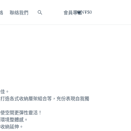
NT$
0
格
聯絡我們
會員專區
購
物
車
力佳。
身打造各式收納層架組合等，充份表現自我獨
，使空間更彈性靈活！
家環境整體感。
的收納延伸。