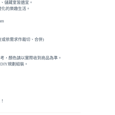
室、儲藏室皆適宜。
Y變化的樂趣生活。
mm
皮或依需求作裁切、合併)
參考，顏色請以實際收到商品為準。
DIY規劃組裝。
價！