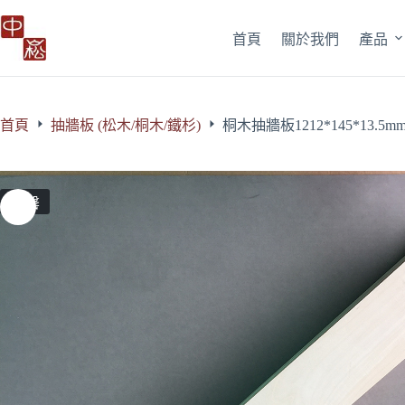
跳
至
首頁
關於我們
產品
主
要
內
容
首頁
抽牆板 (松木/桐木/鐵杉)
桐木抽牆板1212*145*13.5mm
售罄