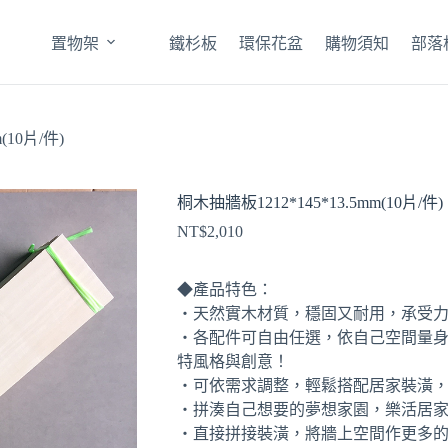
置物架
鐵杉板
環保花盆
購物須知
部落
(10片/件)
桐木抽牆板1212*145*13.5mm(10片/件)
NT$
2,010
◆產品特色：
‧天然實木材質，穩固又耐用，承受
‧各配件可自由任選，依自己空間量
特風格與創意！
‧可依需求調整，輕鬆搭配居家裝潢
‧拼湊自己想要的夢想家園，樂活居
‧直接拼接裝潢，將牆上空間作更多