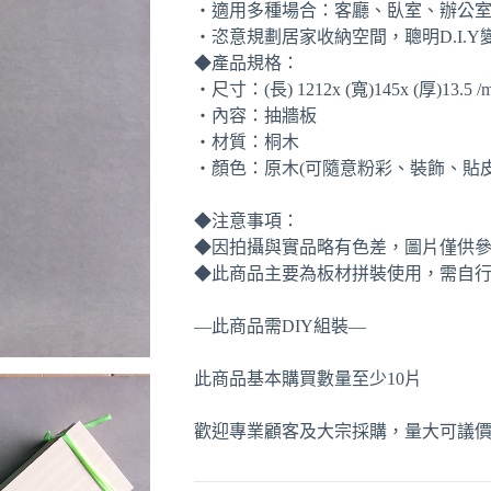
‧適用多種場合：客廳、臥室、辦公
‧恣意規劃居家收納空間，聰明D.I.
◆產品規格：
‧尺寸：(長) 1212x (寬)145x (厚)13.5 /
‧內容：抽牆板
‧材質：桐木
‧顏色：原木(可隨意粉彩、裝飾、貼
◆注意事項：
◆因拍攝與實品略有色差，圖片僅供
◆此商品主要為板材拼裝使用，需自行
—此商品需DIY組裝—
此商品基本購買數量至少10片
歡迎專業顧客及大宗採購，量大可議