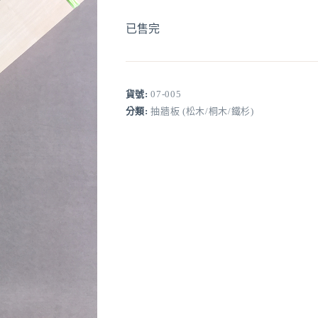
已售完
貨號:
07-005
分類:
抽牆板 (松木/桐木/鐵杉)