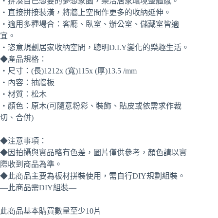
‧拼湊自己想要的夢想家園，樂活居家環境整體感。
‧直接拼接裝潢，將牆上空間作更多的收納延伸。
‧適用多種場合：客廳、臥室、辦公室、儲藏室皆適
宜。
‧恣意規劃居家收納空間，聰明D.I.Y變化的樂趣生活。
◆產品規格：
‧尺寸：(長)1212x (寬)115x (厚)13.5 /mm
‧內容：抽牆板
‧材質：松木
‧顏色：原木(可隨意粉彩、裝飾、貼皮或依需求作裁
切、合併)
◆注意事項：
◆因拍攝與實品略有色差，圖片僅供參考，顏色請以實
際收到商品為準。
◆此商品主要為板材拼裝使用，需自行DIY規劃組裝。
—此商品需DIY組裝—
此商品基本購買數量至少10片