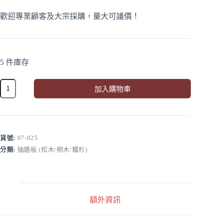
歡迎專業顧客及大宗採購，量大可議價！
5 件庫存
松
加入購物車
木
A
抽
l
牆
t
板
e
1212*115*13.5mm(10
r
貨號:
07-025
片/
n
分類:
抽牆板 (松木/桐木/鐵杉)
件)
a
數
t
i
量
v
e
:
額外資訊