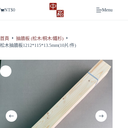
跳
NT$
0
Menu
至
購
主
物
要
車
內
容
首頁
抽牆板 (松木/桐木/鐵杉)
松木抽牆板1212*115*13.5mm(10片/件)