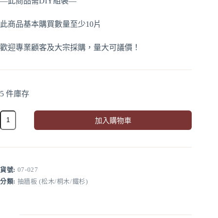
—此商品需DIY組裝—
此商品基本購買數量至少10片
歡迎專業顧客及大宗採購，量大可議價！
5 件庫存
松
加入購物車
木
A
抽
l
牆
t
板
e
758*115*13.5mm(10
r
貨號:
07-027
片/
n
分類:
抽牆板 (松木/桐木/鐵杉)
件)
a
數
t
i
量
v