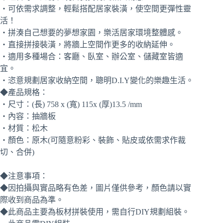
‧可依需求調整，輕鬆搭配居家裝潢，使空間更彈性靈
活！
‧拼湊自己想要的夢想家園，樂活居家環境整體感。
‧直接拼接裝潢，將牆上空間作更多的收納延伸。
‧適用多種場合：客廳、臥室、辦公室、儲藏室皆適
宜。
‧恣意規劃居家收納空間，聰明D.I.Y變化的樂趣生活。
◆產品規格：
‧尺寸：(長) 758 x (寬) 115x (厚)13.5 /mm
‧內容：抽牆板
‧材質：松木
‧顏色：原木(可隨意粉彩、裝飾、貼皮或依需求作裁
切、合併)
◆注意事項：
◆因拍攝與實品略有色差，圖片僅供參考，顏色請以實
際收到商品為準。
◆此商品主要為板材拼裝使用，需自行DIY規劃組裝。