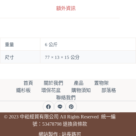
e
:
額外資訊
重量
6 公斤
尺寸
77 × 13 × 15 公分
首頁
關於我們
產品
置物架
鐵杉板
環保花盆
購物須知
部落格
聯絡我們
© 2023 中崧經貿有限公司 All Rights Reserved 統一編
號：53478798
退換貨條款
網站製作 :
站長路可