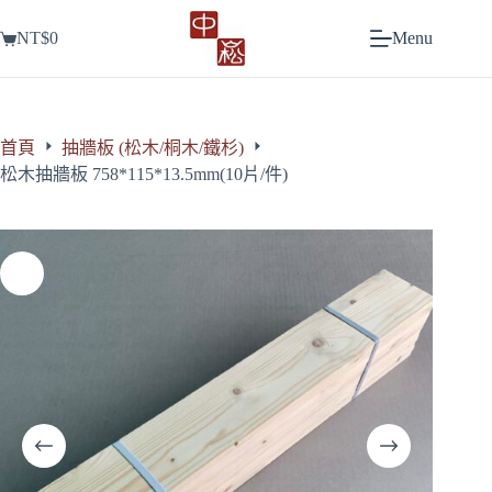
跳
NT$
0
Menu
至
購
主
物
要
車
內
容
首頁
抽牆板 (松木/桐木/鐵杉)
松木抽牆板 758*115*13.5mm(10片/件)