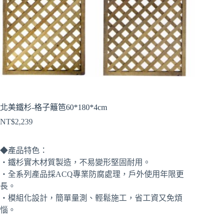
北美鐵杉-格子籬笆60*180*4cm
NT$
2,239
◆產品特色：
‧鐵杉實木材質製造，不易變形堅固耐用。
‧全系列產品採ACQ專業防腐處理，戶外使用年限更
長。
‧模組化設計，簡單量測、輕鬆施工，省工資又免煩
惱。