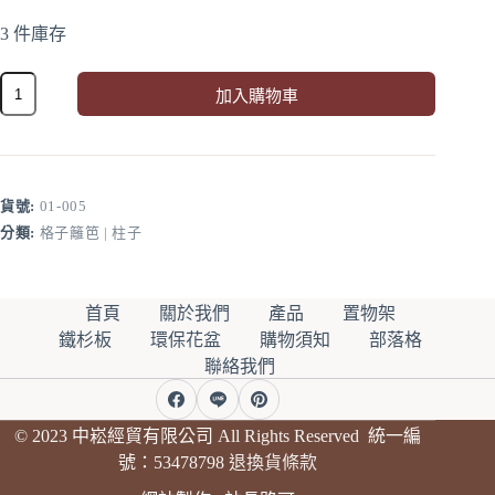
3 件庫存
北
加入購物車
美
A
鐵
l
杉-
t
格
e
子
r
貨號:
01-005
籬
n
分類:
格子籬笆 | 柱子
a
笆
60*180*4cm
t
i
數
v
量
首頁
關於我們
產品
置物架
e
鐵杉板
環保花盆
購物須知
部落格
:
聯絡我們
© 2023 中崧經貿有限公司 All Rights Reserved 統一編
號：53478798
退換貨條款