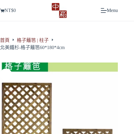
跳
NT$
0
Menu
至
購
主
物
要
車
內
容
首頁
格子籬笆 | 柱子
北美鐵杉-格子籬笆60*180*4cm