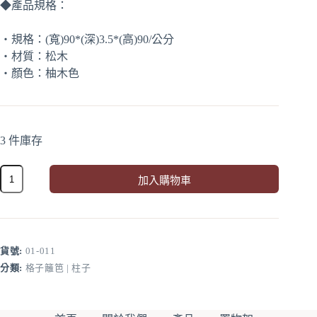
◆產品規格：
‧規格：(寬)90*(深)3.5*(高)90/公分
‧材質：松木
‧顏色：柚木色
3 件庫存
格
加入購物車
子
A
籬
l
笆
t
90*90*3.5cm
e
(松
r
貨號:
01-011
木/
n
分類:
格子籬笆 | 柱子
柚
a
木
t
i
色)
v