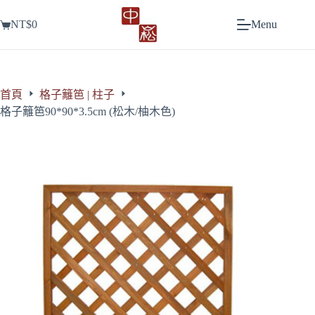
跳
NT$
0
Menu
至
購
主
物
要
車
內
容
首頁
格子籬笆 | 柱子
格子籬笆90*90*3.5cm (松木/柚木色)