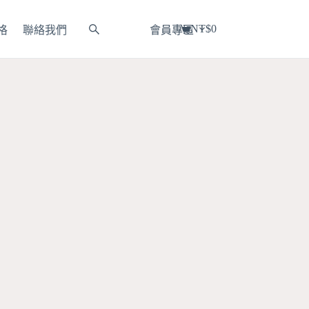
NT$
0
格
聯絡我們
會員專區
購
物
車