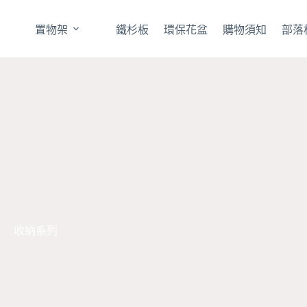
置物架
鐵杉板
環保花盆
購物須知
部落
收納系列