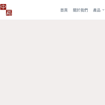
跳
至
首頁
關於我們
產品
主
要
內
容