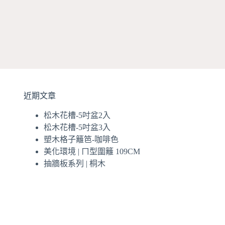
近期文章
松木花槽-5吋盆2入
松木花槽-5吋盆3入
塑木格子籬笆-咖啡色
美化環境 | ㄇ型圍籬 109CM
抽牆板系列 | 桐木