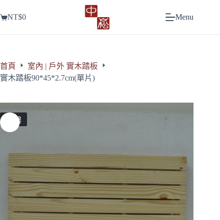
跳
NT$
0
Menu
至
購
主
物
要
車
內
容
首頁
室內 | 戶外 實木踏板
實木踏板90*45*2.7cm(單片)
售罄