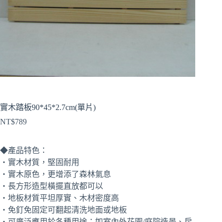
實木踏板90*45*2.7cm(單片)
NT$
789
◆產品特色：
‧實木材質，堅固耐用
‧實木原色，更增添了森林氣息
‧長方形造型橫擺直放都可以
‧地板材質平坦厚實、木材密度高
‧免釘免固定可翻起清洗地面或地板
‧可廣泛應用於各種用途：如室內外花園/庭院造景、房