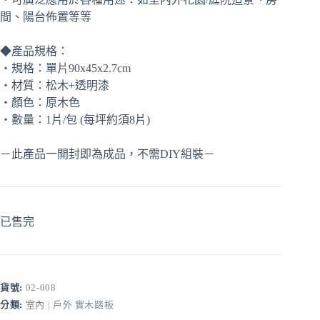
間、陽台佈置等等
◆產品規格：
‧規格：單片90x45x2.7cm
‧材質：松木+透明漆
‧顏色：原木色
‧數量：1片/包 (每坪約須8片)
－此產品一開封即為成品，不需DIY組裝－
已售完
貨號:
02-008
分類:
室內 | 戶外 實木踏板