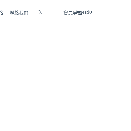
NT$
0
格
聯絡我們
會員專區
購
物
車