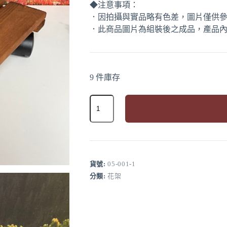
◆注意事項：
．因拍攝與實品略有色差，圖片僅供
．此商品圖片為組裝後之成品，產品
9 件庫存
松
木
活
A
動
l
花
t
架-
e
r
柚
貨號:
05-001-1
n
木
分類:
花架
a
色
t
數
i
量
v
e