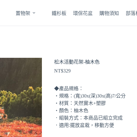
置物架
鐵杉板
環保花盆
購物須知
部落
松木活動花架-柚木色
NT$
329
◆產品規格：
‧規格：(寬)30x(深)30x(高)7/公分
‧材質：天然實木+塑膠
‧顏色：柚木色
．組裝方式：本商品已組立完成
．適用:擺放盆栽，移動方便