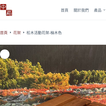
跳
至
首頁
關於我們
產品
主
要
內
容
首頁
花架
松木活動花架-柚木色