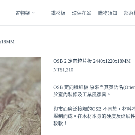
置物架
鐵杉板
環保花盆
購物須知
部落
x18MM
OSB 2 定向粒片板 2440x1220x18MM
NT$
1,210
OSB 定向纖維板 原來自其英語名(Orient
於室內裝修及工業風家具。
與市面廣泛接觸的OSB 不同於，材
壓制而成。在木材本身的硬度及延展
較軟！