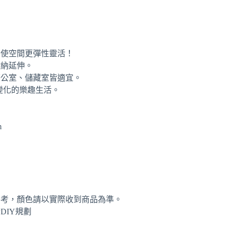
，使空間更彈性靈活！
收納延伸。
辦公室、儲藏室皆適宜。
Y變化的樂趣生活。
m
參考，顏色請以實際收到商品為準。
DIY規劃