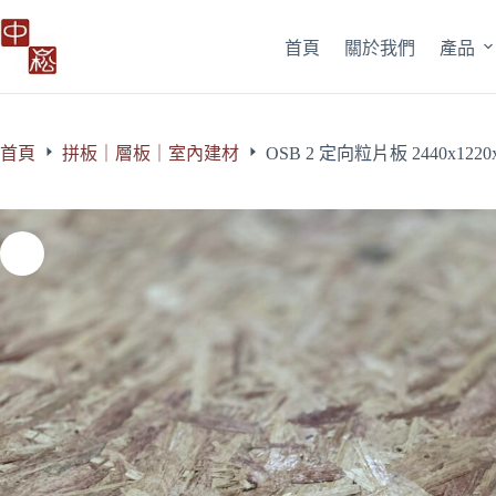
跳
至
首頁
關於我們
產品
主
要
內
容
首頁
拼板｜層板｜室內建材
OSB 2 定向粒片板 2440x1220