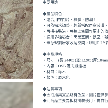
主要用途：
◆產品特色：
‧適合用在門片、櫃體、防潮！
‧可依需求調整，輕鬆搭配居家裝潢
‧可拼接裝潢，將牆上空間作更多的
‧適用多種場合：商業空間、臥室、
‧恣意規劃居家收納空間，聰明D.I.
◆產品規格：
‧尺寸：(長)2440x (寬)1220x (厚)18/m
‧內容：OSB 定向纖維板
‧材質：橡木
‧顏色：原木色
◆注意事項：
◆因拍攝與實品略有色差，圖片僅供
◆此商品主要為板材拼裝使用，需自行