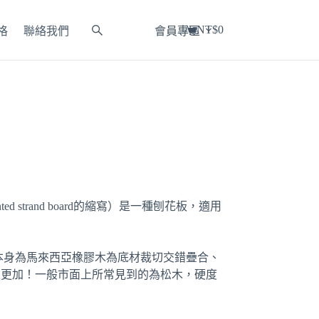
NT$
0
格
聯絡我們
會員專區
購
物
車
ed strand board的縮寫）是一種刨花板，適用
料本身為馬來西亞橡膠木為底材裁切交錯疊合、
性更加！一般市面上所常見到的為松木，硬度