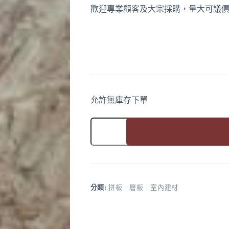
歡迎專業顧客及大宗採購，量大可議
A
l
t
e
r
n
a
t
允許無庫存下單
i
v
OSB
e
2
:
定
A
向
l
粒
t
片
e
板
r
分類:
拼板｜層板｜室內建材
2440x1220x18MM
n
數
a
量
t
i