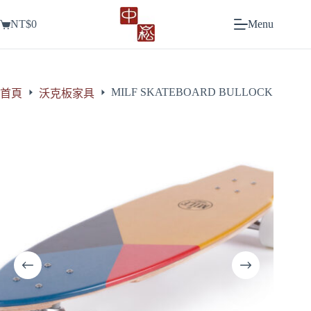
跳
NT$
0
Menu
至
購
主
物
要
車
內
容
MILF SKATEBOARD BULLOCK
首頁
沃克板家具