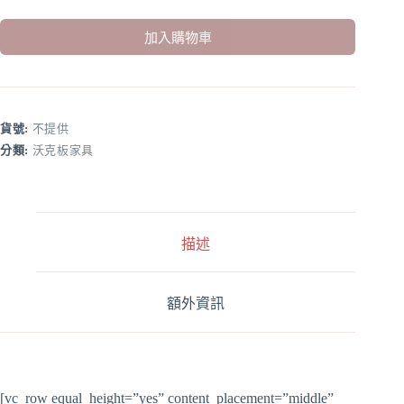
加入購物車
A
l
t
e
r
貨號:
不提供
n
分類:
沃克板家具
a
t
i
v
e
:
描述
額外資訊
[vc_row equal_height=”yes” content_placement=”middle”