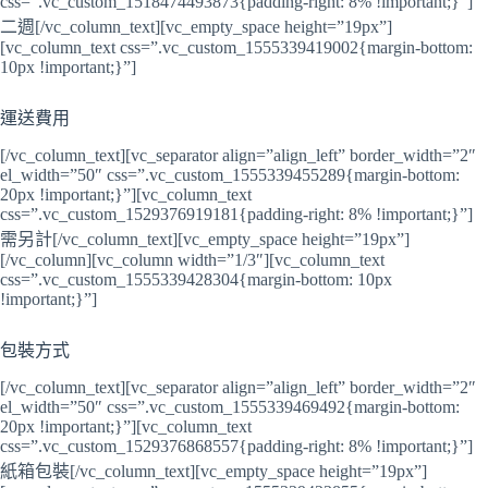
css=”.vc_custom_1518474493873{padding-right: 8% !important;}”]
二週[/vc_column_text][vc_empty_space height=”19px”]
[vc_column_text css=”.vc_custom_1555339419002{margin-bottom:
10px !important;}”]
運送費用
[/vc_column_text][vc_separator align=”align_left” border_width=”2″
el_width=”50″ css=”.vc_custom_1555339455289{margin-bottom:
20px !important;}”][vc_column_text
css=”.vc_custom_1529376919181{padding-right: 8% !important;}”]
需另計[/vc_column_text][vc_empty_space height=”19px”]
[/vc_column][vc_column width=”1/3″][vc_column_text
css=”.vc_custom_1555339428304{margin-bottom: 10px
!important;}”]
包裝方式
[/vc_column_text][vc_separator align=”align_left” border_width=”2″
el_width=”50″ css=”.vc_custom_1555339469492{margin-bottom:
20px !important;}”][vc_column_text
css=”.vc_custom_1529376868557{padding-right: 8% !important;}”]
紙箱包裝[/vc_column_text][vc_empty_space height=”19px”]