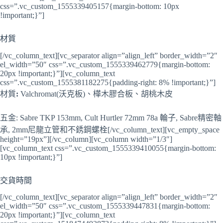
css=”.vc_custom_1555339405157{margin-bottom: 10px
!important;}”]
材質
[/vc_column_text][vc_separator align=”align_left” border_width=”2″
el_width=”50″ css=”.vc_custom_1555339462779{margin-bottom:
20px !important;}”][vc_column_text
css=”.vc_custom_1555381182275{padding-right: 8% !important;}”]
材質
:
Valchromat(沃克板)、樺木膠合板、胡桃木皮
五金: Sabre TKP 153mm, Cult Hurtler 72mm 78a 輪子, Sabre精密軸
承, 2mm尼龍立管和不銹鋼螺栓[/vc_column_text][vc_empty_space
height=”19px”][/vc_column][vc_column width=”1/3″]
[vc_column_text css=”.vc_custom_1555339410055{margin-bottom:
10px !important;}”]
交貨時間
[/vc_column_text][vc_separator align=”align_left” border_width=”2″
el_width=”50″ css=”.vc_custom_1555339447831{margin-bottom:
20px !important;}”][vc_column_text