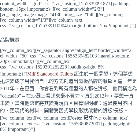
content_width=”grid” css=”.vc_custom_1555339091871{padding-
bottom: 15px !important;}”][vc_column width=”2/3″]
[vc_single_image image=”4130″ img_size=”full”][/vc_column]
[vc_column width=”1/3″][vc_column_text
css=”.vc_custom_1555339110904{margin-bottom: 5px !important;}”]
品牌概念
[/vc_column_text][vc_separator align=”align_left” border_width=”2″
el_width=”50″ css=”.vc_custom_1555339482103{margin-bottom:
20px !important;}”][vc_column_text
css=”.vc_custom_1529391252228{padding-right: 8%
!important;}”]
Milf Skateboard Tailors
誕生於一個夢想，這個夢想
迅速變成了用我們自己的方式創造出滑板品牌的願望。這一年是
2011年，在巴西，你會看到所有類型的人都在滑板 – 他們稱之為
“calçadão” – 在沙灘上看起來毫不費力。直到2012年，夢想一直
未變，當時他決定將其變為現實。目標很明確：通過使用不同
的，更現代的材料，開發受舊式學校形狀啟發的滑板/長板。
[/vc_column_text][vc_column_text]
Foster 尺寸
[/vc_column_text]
[vc_column_text css=”.vc_custom_1555380873007{padding-right:
8% !important;}”]