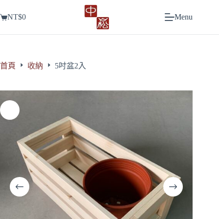
跳
NT$
0
Menu
至
購
主
物
要
車
內
容
首頁
收納
5吋盆2入