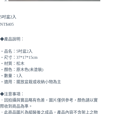
5吋盆2入
NT$
405
◆產品說明：
‧品名：5吋盆2入
‧尺寸：37*17*15cm
‧材質：松木
‧顏色：原木色(未塗裝)
‧數量：1入
‧適用：擺放盆栽或收納小物為主
◆注意事項：
．因拍攝與實品略有色差，圖片僅供參考，顏色請以實
際收到商品為準。
．此商品圖片為組裝後之成品，產品內容不含架上之物