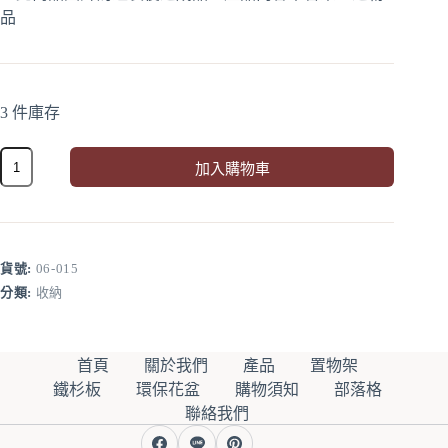
品
3 件庫存
5
加入購物車
吋
盆
A
2
l
t
入
e
數
r
貨號:
06-015
量
n
分類:
收納
a
t
i
v
首頁
關於我們
產品
置物架
e
鐵杉板
環保花盆
購物須知
部落格
:
聯絡我們