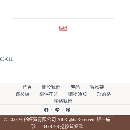
109cm
n
數
a
量
t
i
v
描述
e
:
03-011
首頁
關於我們
產品
置物架
鐵杉板
環保花盆
購物須知
部落格
聯絡我們
© 2023 中崧經貿有限公司 All Rights Reserved 統一編
號：53478798
退換貨條款