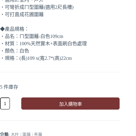
‧可彎折成ㄇ型圍籬(適用2尺長槽)
‧可打直成花圃圍籬
◆產品規格：
‧品名：ㄇ型圍籬-白色109cm
‧材質：100%天然實木+表面刷白色處理
‧顏色：白色
‧規格：(長)109 x(寬2.7*(高)22cm
5 件庫存
ㄇ
加入購物車
型
A
圍
l
籬-
t
白
e
色
r
分類:
木柱 | 圍籬 | 卷籬