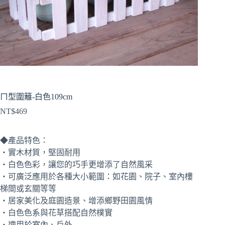
ㄇ型圍籬-白色109cm
NT$
469
◆產品特色：
‧實木材質，堅固耐用
‧白色色彩，讓您的巧手更增添了自然風采
‧可廣泛應用於各種大小範圍：如花園、院子、室內樓
梯間或玄關等等
‧居家美化及庭園造景、增添鄉野田園風情
‧白色色系與花草搭配自然樸實
‧適用於室內、戶外