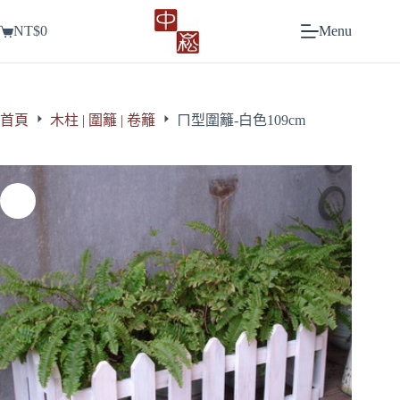
跳
NT$
0
Menu
至
購
主
物
要
車
內
容
首頁
木柱 | 圍籬 | 卷籬
ㄇ型圍籬-白色109cm