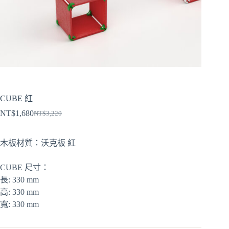
CUBE 紅
NT$
1,680
NT$
3,220
原
目
始
前
木板材質：沃克板 紅
價
價
格：
格：
CUBE 尺寸：
NT$3,220。
NT$1,680。
長: 330 mm
高: 330 mm
寬: 330 mm