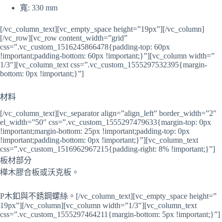
寬: 330 mm
[/vc_column_text][vc_empty_space height=”19px”][/vc_column]
[/vc_row][vc_row content_width=”grid”
css=”.vc_custom_1516245866478{padding-top: 60px
!important;padding-bottom: 60px !important;}”][vc_column width=”
1/3″][vc_column_text css=”.vc_custom_1555297532395{margin-
bottom: 0px !important;}”]
材料
[/vc_column_text][vc_separator align=”align_left” border_width=”2″
el_width=”50″ css=”.vc_custom_1555297479633{margin-top: 0px
!important;margin-bottom: 25px !important;padding-top: 0px
!important;padding-bottom: 0px !important;}”][vc_column_text
css=”.vc_custom_1516962967215{padding-right: 8% !important;}”]
板材部分
樺木膠合板或沃克板。
P木釦與不銹鋼螺絲。[/vc_column_text][vc_empty_space height=”
19px”][/vc_column][vc_column width=”1/3″][vc_column_text
css=”.vc_custom_1555297464211{margin-bottom: 5px !important;}”]