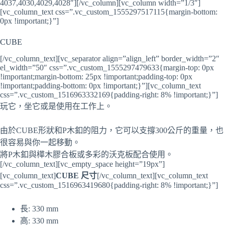
4037,4030,4029,4028″][/vc_column][vc_column width=”1/3″]
[vc_column_text css=”.vc_custom_1555297517115{margin-bottom:
0px !important;}”]
CUBE
[/vc_column_text][vc_separator align=”align_left” border_width=”2″
el_width=”50″ css=”.vc_custom_1555297479633{margin-top: 0px
!important;margin-bottom: 25px !important;padding-top: 0px
!important;padding-bottom: 0px !important;}”][vc_column_text
css=”.vc_custom_1516963332169{padding-right: 8% !important;}”]
玩它，坐它或是使用在工作上。
由於CUBE形狀和P木釦的阻力，它可以支撐300公斤的重量，也
很容易與你一起移動。
將P木釦與樺木膠合板或多彩的沃克板配合使用。
[/vc_column_text][vc_empty_space height=”19px”]
[vc_column_text]
CUBE 尺寸
[/vc_column_text][vc_column_text
css=”.vc_custom_1516963419680{padding-right: 8% !important;}”]
長: 330 mm
高: 330 mm