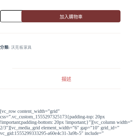
CUBE
加入購物車
紅
數
A
l
量
t
e
r
分類:
沃克板家具
n
a
t
i
v
描述
e
:
[vc_row content_width=”grid”
css=”.vc_custom_1555297325173{padding-top: 20px
!important;padding-bottom: 20px !important;}”][vc_column width=”
2/3″][vc_media_grid element_width=”6″ gap=”10″ grid_id=”
vc_gid:1555299333295-a60e4c31-3a9b-5″ include=”