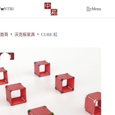
跳
NT$
0
Menu
至
購
主
物
要
車
內
容
首頁
沃克板家具
CUBE 紅
特價