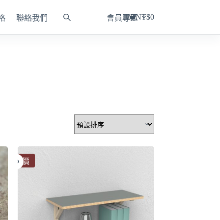
NT$
0
格
聯絡我們
會員專區
購
物
車
特價