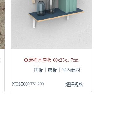
M
亞麻樺木層板 60x25x1.7cm
拼板｜層板｜室內建材
此
NT$
500
選擇規格
NT$
1,299
原
目
產
始
前
品
價
價
有
格：
格：
多
NT$1,299。
NT$500。
種
款
式。