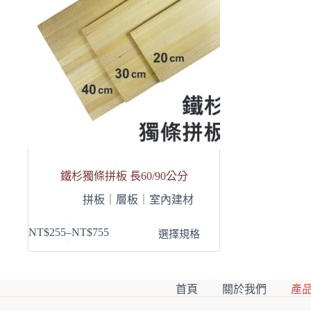
鐵杉獨條拼板 長60/90公分
拼板｜層板｜室內建材
此
NT$
255
–
NT$
755
選擇規格
產
品
有
首頁
關於我們
產
多
種