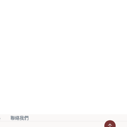
可
在
產
品
頁
面
選
擇
選
項
格
聯絡我們