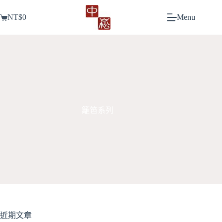
跳
NT$
0
Menu
至
購
主
物
要
車
內
容
籬笆系列
近期文章