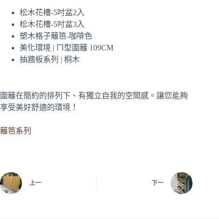
松木花槽-5吋盆2入
松木花槽-5吋盆3入
塑木格子籬笆-咖啡色
美化環境 | ㄇ型圍籬 109CM
抽牆板系列 | 桐木
圍籬在簡約的排列下、有獨立自我的空間感。讓您能夠
享受美好舒適的環境！
籬笆系列
上一
下一